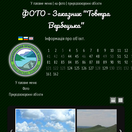
У головне меню
|
на фото
|
природоохоронні об'єкти
ФОТО – Заказник "Товтра
Вербецька"
Інформація про об'єкт
.
1
2
3
4
5
6
7
8
9
10
11
12
41
42
43
44
45
46
47
48
49
50
51
52
81
82
83
84
85
86
87
88
89
90
91
92
121
122
123
124
125
126
127
128
129
130
131
132
1
161
162
У головне меню
Фото
Природоохоронні об'єкти