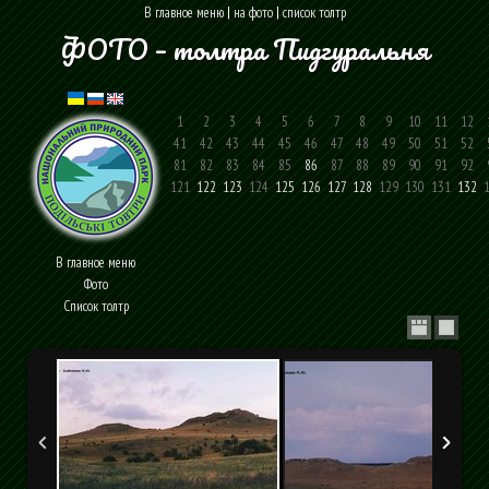
В главное меню
|
на фото
|
список толтр
ФОТО – толтра Пидгуральня
1
2
3
4
5
6
7
8
9
10
11
12
41
42
43
44
45
46
47
48
49
50
51
52
81
82
83
84
85
86
87
88
89
90
91
92
121
122
123
124
125
126
127
128
129
130
131
132
1
В главное меню
Фото
Cписок толтр