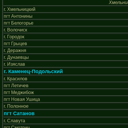
Хмельни
г. Хмельницкий
пгт Антонины
пгт Белогорье
г. Волочиск
г. Городок
пгт Грыцев
г. Деражня
г. Дунаевцы
г. Изяслав
г. Каменец-Подольский
г. Красилов
пгт Летичев
пгт Меджибож
пгт Новая Ушица
г. Полонное
пгт Сатанов
г. Славута
пгт Смотрич