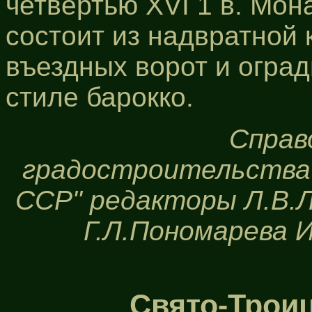
четвертью XVI 1 в. Мон
состоит из надвратной 
въездных ворот и ограды
стиле барокко.
Справ
градостроительства 
ССР" редакторы Л.В.Л
Г.Л.Пономарева И
Свято-Трои