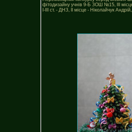
фітодизайну учнів 9-Б ЗОШ №15, ІІІ міс
І-ІІІ ст. - ДНЗ, ІІ місце - Ніколайчук Анд