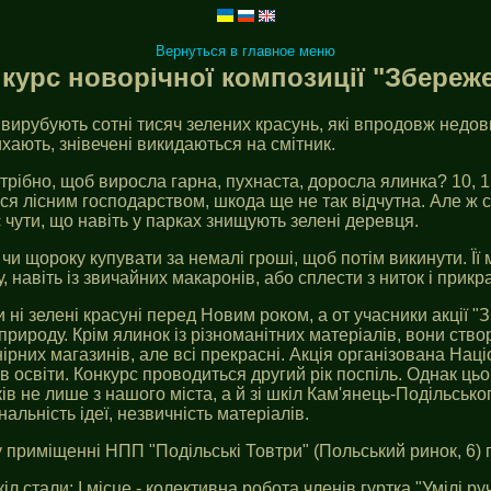
Вернуться в главное меню
урс новорічної композиції "Збереж
 вирубують сотні тисяч зелених красунь, які впродовж недо
хають, знівечені викидаються на смітник.
трібно, щоб виросла гарна, пухнаста, доросла ялинка? 10, 15,
 лісним господарством, шкода ще не так відчутна. Але ж скі
 чути, що навіть у парках знищують зелені деревця.
чи щороку купувати за немалі гроші, щоб потім викинути. Її
ру, навіть із звичайних макаронів, або сплести з ниток і при
ні зелені красуні перед Новим роком, а от учасники акції "
ироду. Крім ялинок із різноманітних матеріалів, вони створи
нірних магазинів, але всі прекрасні. Акція організована На
ів освіти. Конкурс проводиться другий рік поспіль. Однак ць
в не лише з нашого міста, а й зі шкіл Кам'янець-Подільськ
нальність ідеї, незвичність матеріалів.
 у приміщенні НПП "Подільські Товтри" (Польський ринок, 6)
стали: І місце - колективна робота членів гуртка "Умілі руч