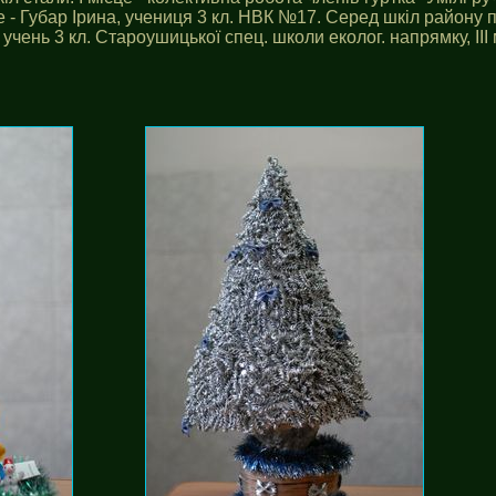
це - Губар Ірина, учениця 3 кл. НВК №17. Серед шкіл райо
рій, учень 3 кл. Староушицької спец. школи еколог. напрямку, І