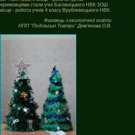
ну переможцями стали учні Баговицького НВК ЗОШ
ІІ місце - робота учнів 4 класу Врублевецького НВК.
Фахівець з екологічної освіти
НПП "Подільські Товтри" Дем'янова О.В.