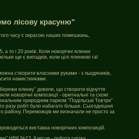
емо лісову красуню"
вгого часу є окрасою наших помешкань,
 а то і 20 років. Коли новорічні ялинки
льки ще є випадків, коли цілі ялинкові гаї
 можна створити власними руками - з льодяників,
красити намистинками.
Збережи ялинку" довели, що створити відчуття
ли новорічні композиції - оригінальні та схожі
ціональним природним парком "Подільські Товтри"
ого разу робіт було набагато більше. Сьогоднішня
ого району. Переможців ми визначали не просто за
 проводиться виставка новорічних композицій.
ки" НВК №13, ІІ місце - робота гуртка