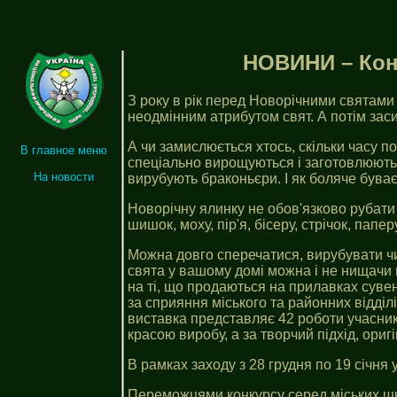
НОВИНИ – Конк
З року в рік перед Новорічними святами
неодмінним атрибутом свят. А потім заси
А чи замислюється хтось, скільки часу по
В главное меню
спеціально вирощуються і заготовлюються
На новости
вирубують браконьєри. І як боляче буває
Новорічну ялинку не обов'язково рубати 
шишок, моху, пір'я, бісеру, стрічок, папе
Можна довго сперечатися, вирубувати чи 
свята у вашому домі можна і не нищачи пр
на ті, що продаються на прилавках суве
за сприяння міського та районних відділ
виставка представляє 42 роботи учасникі
красою виробу, а за творчий підхід, оригі
В рамках заходу з 28 грудня по 19 січня
Переможцями конкурсу серед міських шкіл 