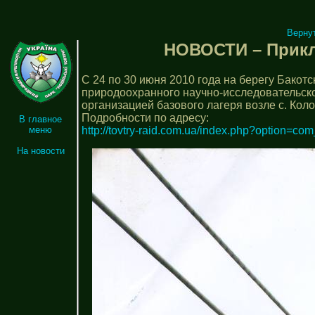
Верну
НОВОСТИ – Приклю
С 24 по 30 июня 2010 года на берегу Бакот
природоохранного научно-исследовательског
организацией базового лагеря возле с. Кол
Подробности по адресу:
В главное
http://tovtry-raid.com.ua/index.php?option=
меню
На новости