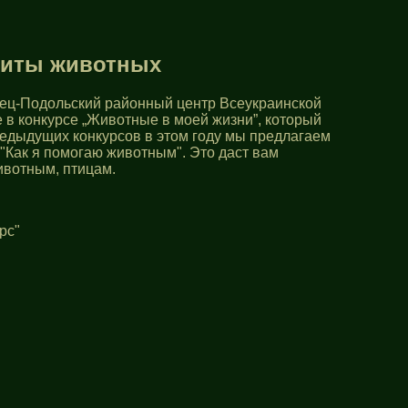
щиты животных
нец-Подольский районный центр Всеукраинской
 в конкурсе „Животные в моей жизни”, который
редыдущих конкурсов в этом году мы предлагаем
"Как я помогаю животным". Это даст вам
ивотным, птицам.
рс"