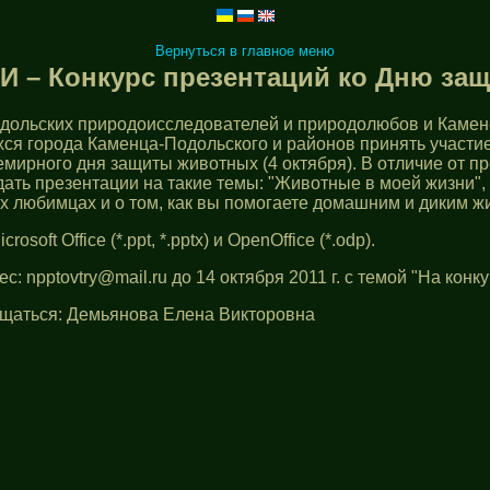
Вернуться в главное меню
 – Конкурс презентаций ко Дню за
одольских природоисследователей и природолюбов и Каме
ся города Каменца-Подольского и районов принять участие
мирного дня защиты животных (4 октября). В отличие от п
ть презентации на такие темы: "Животные в моей жизни", 
х любимцах и о том, как вы помогаете домашним и диким ж
ft Office (*.ppt, *.pptx) и OpenOffice (*.odp).
ес:
npptovtry@mail.ru
до 14 октября 2011 г. с темой "На конку
щаться: Демьянова Елена Викторовна