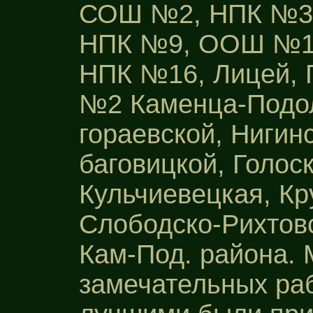
СОШ №2, НПК №3
НПК №9, ООШ №1
НПК №16, Лицей, Г
№2 Каменца-Подол
гораевской, Ниги
баговицкой, Голос
Кульчиевецкая, Кр
Слободско-Рихтов
Кам-Под. района. 
замечательных раб