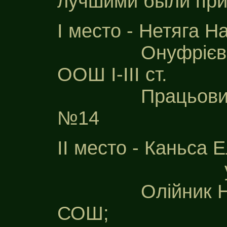
лучшими были при
I место - Нетяга 
Онуфрієв Алекс
ООШ I-III ст.
Працьовита Эл
№14
II место - Каньса 
ученики 1-
Олійник Наталь
СОШ;