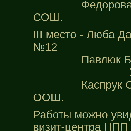
Федорова Диа
СОШ.
III место - Люба Да
№12
Павлюк Богдан
Ученики 6
Каспрук Соло
ООШ.
Работы можно уви
визит-центра НПП 