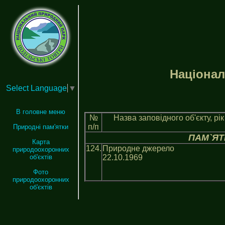
Нацiонал
Select Language
▼
В головне меню
№
Назва заповiдного об'єкту, рi
п/п
Природні пам'ятки
ПАМ`ЯТ
Карта
124.
Природне джерело
природоохоронних
22.10.1969
об'єктів
Фото
природоохоронних
об'єктів