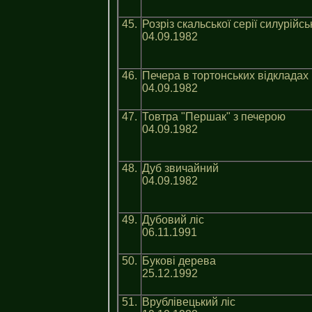
45.
Розріз скальської серії силурійс
04.09.1982
46.
Печера в тортонських відкладах
04.09.1982
47.
Товтра "Першак" з печерою
04.09.1982
48.
Дуб звичайний
04.09.1982
49.
Дубовий ліс
06.11.1991
50.
Букові дерева
25.12.1992
51.
Врублівецький ліс