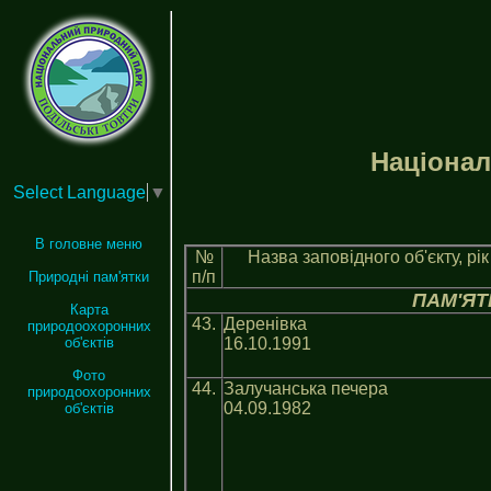
Нацiонал
Select Language
▼
В головне меню
№
Назва заповiдного об'єкту, рi
п/п
Природні пам'ятки
ПАМ'ЯТ
Карта
43.
Деренівка
природоохоронних
16.10.1991
об'єктів
Фото
44.
Залучанська печера
природоохоронних
04.09.1982
об'єктів