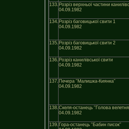
133.
Розрiз верхньої частини канилiвс
04.09.1982
134.
Розріз баговицької свити 1
04.09.1982
135.
Розріз баговицької свити 2
04.09.1982
136.
Розріз канилівської свити
04.09.1982
137.
Печера "Малишка-Киянка"
04.09.1982
138.
Скеля-останець "Голова велетня
04.09.1982
139.
Гора-останець "Бабин писок"