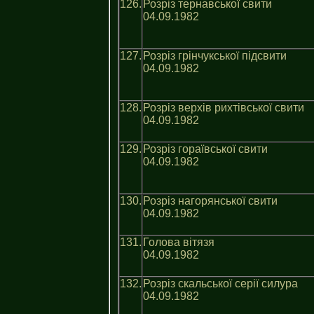
126.
Розріз тернавської свити
04.09.1982
127.
Розріз грінчукської пiдсвити
04.09.1982
128.
Розріз верхів рихтівської свити
04.09.1982
129.
Розріз гораївської свити
04.09.1982
130.
Розріз нагорянської свити
04.09.1982
131.
Голова вітязя
04.09.1982
132.
Розріз скальської серії силура
04.09.1982