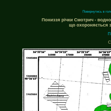
Повернутись в го
Пониззя річки Смотрич - водно
що охороняється з
П
С