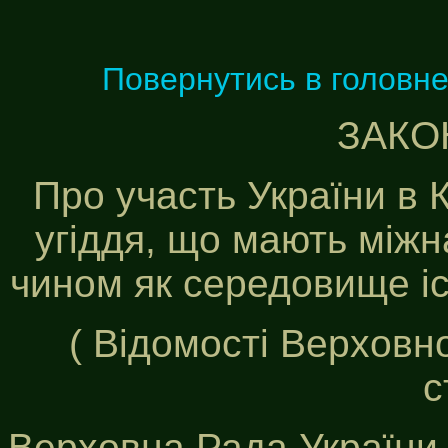
Повернутись в головн
ЗАКО
Про участь України в 
угіддя, що мають між
чином як середовище і
( Відомості Верховно
с
Верховна Рада України п 