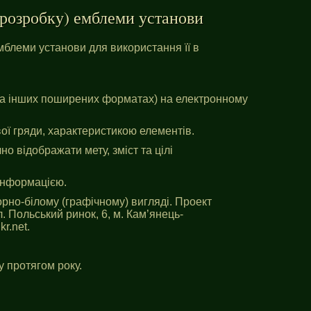
розробку) емблеми установи
мблеми установи для використання її в
(та інших поширених форматах) на електронному
ої гряди, характеристикою елементів.
о відображати мету, зміст та цілі
інформацією.
рно-білому (графічному) вигляді. Проект
 Польський ринок, 6, м. Кам’янець-
kr.net
.
у протягом року.