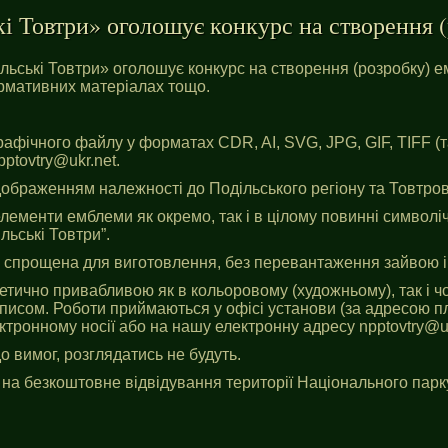
Товтри» оголошує конкурс на створення (
ьські Товтри» оголошує конкурс на створення (розробку) е
ормативних матеріалах тощо.
графічного файлу у форматах CDR, AI, SVG, JPG, GIF, TIFF 
pptovtry@ukr.net
.
дображенням належності до Подільського регіону та Товтров
лементи емблеми як окремо, так і в цілому повинні символічн
льські Товтри”.
 спрощена для виготовлення, без перевантаження зайвою 
тично привабливою як в кольоровому (художньому), так і чо
сом. Роботи приймаються у офісі установи (за адресою пл.
ектронному носії або на нашу електронну адресу
npptovtry@u
до вимог, розглядатись не будуть.
 на безкоштовне відвідування території Національного парк