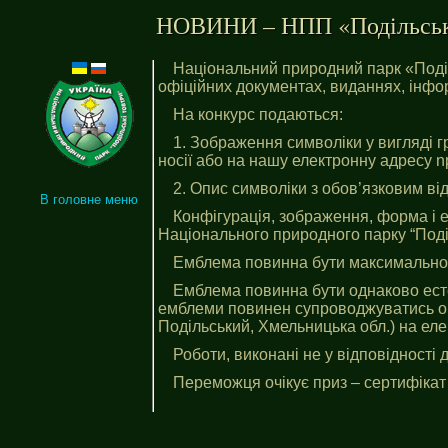
НОВИНИ – НПП «Подільські 
Національний природний парк «Поділ
офіційних документах, виданнях, інф
На конкурс подаються:
1. Зображення символіки у вигляді 
носії або на нашу електронну адресу
n
2. Опис символіки з обов’язковим ві
В головне меню
Конфігурація, зображення, форма і е
Національного природного парку “Поді
Емблема повинна бути максимально
Емблема повинна бути однаково есте
емблеми повинен супроводжуватись опи
Подільський, Хмельницька обл.) на ел
Роботи, виконані не у відповідності 
Переможця очікує приз – сертифікат