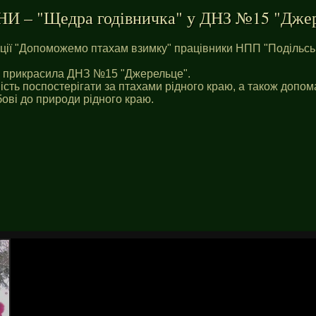
 – "Щедра годівничка" у ДНЗ №15 "Дже
акції "Допоможемо птахам взимку" працівники НПП "Подільсь
а прикрасила ДНЗ №15 "Джерельце".
сть поспостерігати за птахами рідного краю, а також допом
ові до природи рідного краю.