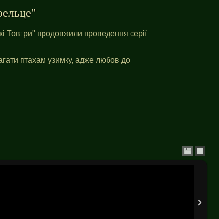
рельце"
кі Товтри" продовжили проведення серії
агати птахам узимку, адже любов до