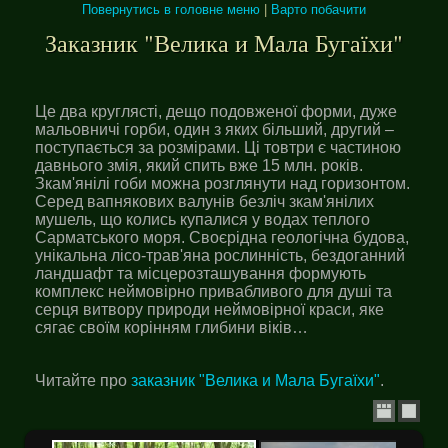
Повернутись в головне меню
|
Варто побачити
Заказник "Велика и Мала Бугаїхи"
Це два круглясті, дещо подовженої форми, дуже
мальовничі горби, один з яких більший, другий –
поступається за розмірами. Ці товтри є частиною
давнього змія, який спить вже 15 млн. років.
Зкам'янілі гоби можна розглянути над горизонтом.
Серед вапнякових валунів безліч зкам'янілих
мушель, що колись купалися у водах теплого
Сарматського моря. Своєрідна геологічна будова,
унікальна лісо-трав'яна рослинність, бездоганний
ландшафт та місцерозташування формують
комплекс неймовірно привабливого для душі та
серця витвору природи неймовірної краси, яке
сягає своїм корінням глибини віків…
Читайте про
заказник "Велика и Мала Бугаїхи"
.