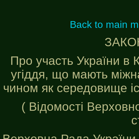
Back to main 
ЗАКО
Про участь України в 
угіддя, що мають між
чином як середовище і
( Відомості Верховно
с
Верховна Рада України п 