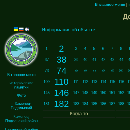
В главное меню
|
Д
Информация об объекте
2
1
3
4
5
6
7
8
38
37
39
40
41
42
43
44
74
73
75
76
77
78
79
80
В главное меню
110
109
111
112
113
114
115
116
1
исторические
памятки
146
145
147
148
149
150
151
152
1
Фото
182
г. Каменец-
181
183
184
185
186
187
188
1
Подольский
Когда-то
Каменец-
Подольский район
Городокский район