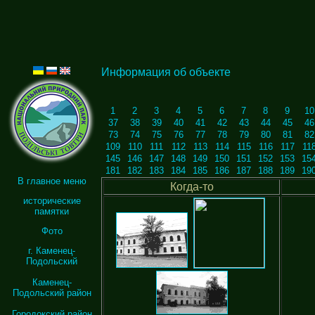
Информация об объекте
1
2
3
4
5
6
7
8
9
10
37
38
39
40
41
42
43
44
45
46
73
74
75
76
77
78
79
80
81
82
109
110
111
112
113
114
115
116
117
11
145
146
147
148
149
150
151
152
153
15
181
182
183
184
185
186
187
188
189
19
В главное меню
Когда-то
исторические
памятки
Фото
г. Каменец-
Подольский
Каменец-
Подольский район
Городокский район