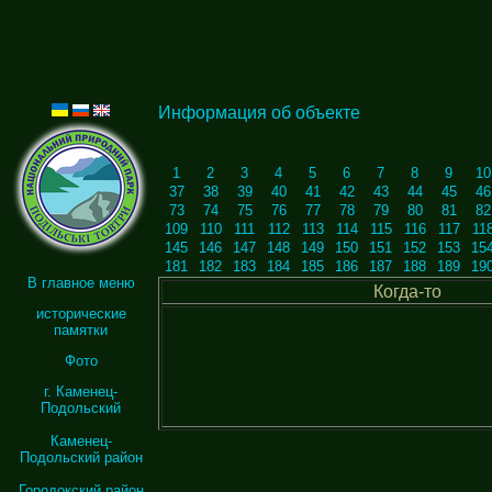
Информация об объекте
1
2
3
4
5
6
7
8
9
10
37
38
39
40
41
42
43
44
45
46
73
74
75
76
77
78
79
80
81
82
109
110
111
112
113
114
115
116
117
11
145
146
147
148
149
150
151
152
153
15
181
182
183
184
185
186
187
188
189
19
В главное меню
Когда-то
исторические
памятки
Фото
г. Каменец-
Подольский
Каменец-
Подольский район
Городокский район