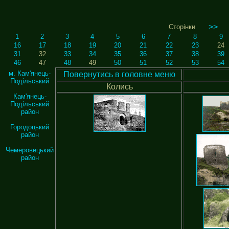
>>
Сторінки
1
2
3
4
5
6
7
8
9
16
17
18
19
20
21
22
23
24
31
32
33
34
35
36
37
38
39
46
47
48
49
50
51
52
53
54
м. Кам'янець-
Повернутись в головне меню
Подільський
Колись
Кам'янець-
Подільський
район
Городоцький
район
Чемеровецький
район