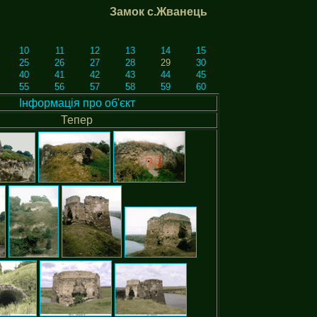
Замок с.Жванець
10
11
12
13
14
15
25
26
27
28
29
30
40
41
42
43
44
45
55
56
57
58
59
60
Інформація про об'єкт
Тепер