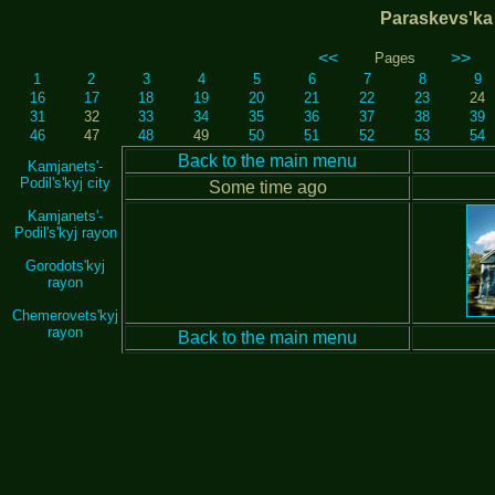
Paraskevs'ka 
<<
>>
Pages
1
2
3
4
5
6
7
8
9
16
17
18
19
20
21
22
23
24
31
32
33
34
35
36
37
38
39
46
47
48
49
50
51
52
53
54
Back to the main menu
Kamjanets'-
Podil's'kyj city
Some time ago
Kamjanets'-
Podil's'kyj rayon
Gorodots'kyj
rayon
Chemerovets'kyj
rayon
Back to the main menu