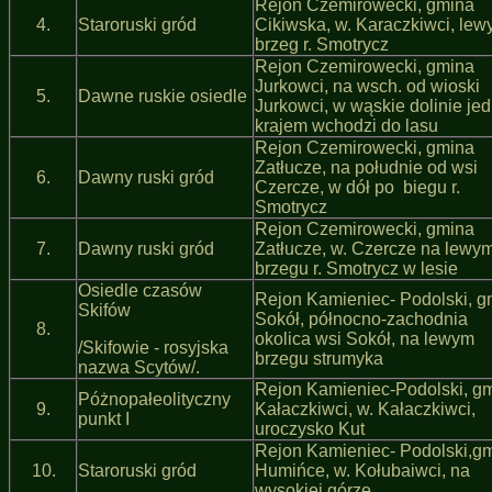
Rejon Czemirowecki, gmina
4.
Staroruski gród
Cikiwska, w. Karaczkiwci, lew
brzeg r. Smotrycz
Rejon Czemirowecki, gmina
Jurkowci, na wsch. od wioski
5.
Dawne ruskie osiedle
Jurkowci, w wąskie dolinie je
krajem wchodzi do lasu
Rejon Czemirowecki, gmina
Zatłucze, na południe od wsi
6.
Dawny ruski gród
Czercze, w dół po biegu r.
Smotrycz
Rejon Czemirowecki, gmina
7.
Dawny ruski gród
Zatłucze, w. Czercze na lewy
brzegu r. Smotrycz w lesie
Osiedle czasów
Rejon Kamieniec- Podolski, g
Skifów
Sokół, północno-zachodnia
8.
okolica wsi Sokół, na lewym
/Skifowie - rosyjska
brzegu strumyka
nazwa Scytów/.
Rejon Kamieniec-Podolski, g
Póżnopałeolityczny
9.
Kałaczkiwci, w. Kałaczkiwci,
punkt I
uroczysko Kut
Rejon Kamieniec- Podolski,g
10.
Staroruski gród
Humińce, w. Kołubaiwci, na
wysokiej górze