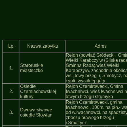
Lp.
Nazwa zabytku
Adres
Rejon (powiat) Gródecki, Gm
Wielki Karabczyiw (Silska rad
Staroruskie
Gminna Rada),wieś Wielki
1.
miasteczko
Karabczyiw, zachodnia okolic
wsi, lewy brzeg r. Smotrycz, n
cyplu wysokiej góry
Osiedle
Rejon Czemirowecki, Gmina
2.
Czerniachowskiej
Iwachniwci, wieś Iwachniwci 
kultury
lewym brzegu strumyka
Rejon Czemirowecki, gmina
Iwachnowci, 100m. na płn.- ws
Dwuwarstwowe
3.
od w.Iwachnowci, na spadzist
osiedle Słowian
zboczu prawego brzegu
r.Smotrycz