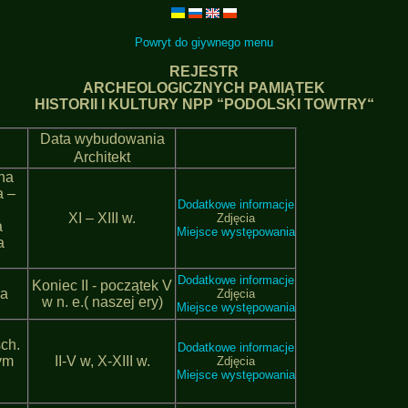
Powrуt do gіуwnego menu
REJESTR
ARCHEOLOGICZNYCH PAMIĄTEK
HISTORII I KULTURY NPP “PODOLSKI ТОWTRY“
Data wybudowania
Architekt
ina
a –
Dodatkowe informacje
ХІ – ХІІІ w.
Zdjęcia
a
Miejsce występowania
a
Dodatkowe informacje
Koniec II - początek V
na
Zdjęcia
w n. e.( naszej ery)
Miejsce występowania
ch.
Dodatkowe informacje
ym
ІІ-V w, Х-ХІІІ w.
Zdjęcia
Miejsce występowania