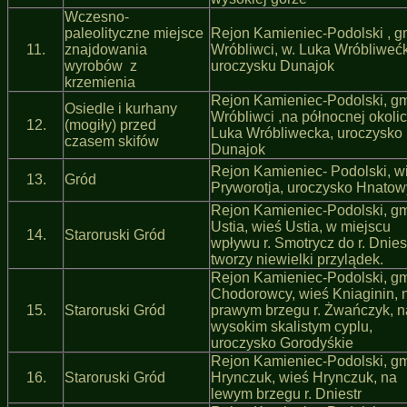
Wczesno-
paleolityczne miejsce
Rejon Kamieniec-Podolski , g
11.
znajdowania
Wróbliwci, w. Luka Wróbliweć
wyrobów z
uroczysku Dunajok
krzemienia
Rejon Kamieniec-Podolski, g
Osiedle i kurhany
Wróbliwci ,na północnej okolic
12.
(mogiły) przed
Luka Wróbliwecka, uroczysko
czasem skifów
Dunajok
Rejon Kamieniec- Podolski, w
13.
Gród
Pryworotja, uroczysko Hnato
Rejon Kamieniec-Podolski, g
Ustia, wieś Ustia, w miejscu
14.
Staroruski Gród
wpływu r. Smotrycz do r. Dnies
tworzy niewielki przylądek.
Rejon Kamieniec-Podolski, g
Chodorowcy, wieś Kniaginin, 
15.
Staroruski Gród
prawym brzegu r. Żwańczyk, n
wysokim skalistym cyplu,
uroczysko Gorodyśkie
Rejon Kamieniec-Podolski, g
16.
Staroruski Gród
Hrynczuk, wieś Hrynczuk, na
lewym brzegu r. Dniestr