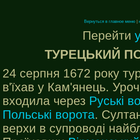
Вернуться в главное меню
|
Перейти
ТУРЕЦЬКИЙ ПО
24 серпня 1672 року ту
в'їхав у Кам'янець. Уро
входила через
Руські в
Польські ворота
. Султа
верхи в супроводі найбл