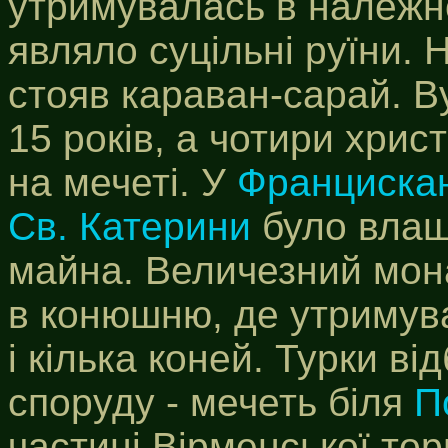
утримувалась в належно
являло суцільні руїни. 
стояв караван-сарай. В
15 років, а чотири хри
на мечеті. У
Францискан
Св. Катерини
було влаш
майна. Величезний мона
в конюшню, де утримув
і кілька коней. Турки в
споруду - мечеть біля
П
частині Вірменської тор