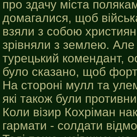
про здачу міста поляка
домагалися, щоб військ
взяли з собою християн,
зрівняли з землею. Але
турецький комендант, о
було сказано, щоб форте
На стороні мулл та улем
які також були противни
Коли візир Кохріман на
гармати - солдати відм