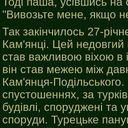
Тоді паша, усівшись на 
"Вивозьте мене, якщо н
Так закінчилось 27-річн
Кам'янці. Цей недовгий 
став важливою віхою в і
він став межею між дав
Кам'янця-Подільського. 
спустошеннях, за турків
будівлі, споруджені та 
споруди. Турецьке пану