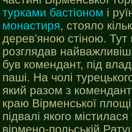
турками бастіоном
і ру
монастиря
, стояло кіл
дерев'яною стіною. Тут
розглядав найважливіші
був комендант, під вла
паші. На чолі турецько
який разом з комендант
краю Вірменської площі
підвалі якого містилася
вірмено-польській Ратуш