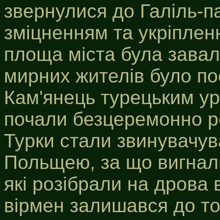
звернулися до Галіль-п
зміцненням та укріплен
площа міста була завале
мирних жителів було по
Кам'янець турецьким ур
почали безцеремонно ро
Турки стали звинувачув
Польщею, за що вигнали
які розібрали на дрова 
вірмен залишався до тог