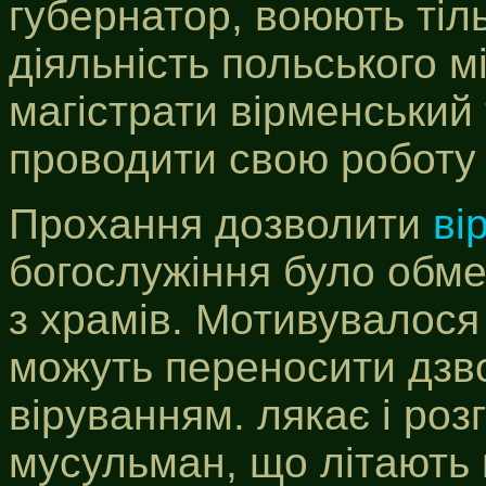
губернатор, воюють тіл
діяльність польського м
магістрати вірменський 
проводити свою роботу 
Прохання дозволити
ві
богослужіння було обм
з храмів. Мотивувалося
можуть переносити дзвон
віруванням. лякає і ро
мусульман, що літають в