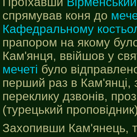
Проїхавши
Вірменський
спрямував коня до
мече
Кафедральному костьол
прапором на якому було
Кам'янця, ввійшов у св
мечеті
було відправлено 
перший раз в Кам'янці, 
переклику дзвонів, про
(турецький проповідник)
Захопивши Кам'янець, т