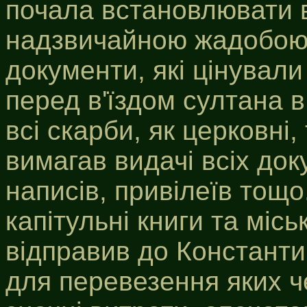
почала встановлювати в 
надзвичайною жадобою 
документи, які цінували
перед в'їздом султана в
всі скарби, як церковні, 
вимагав видачі всіх док
написів, привілеїв тощо
капітульні книги та місь
відправив до Константи
для перевезення яких ч