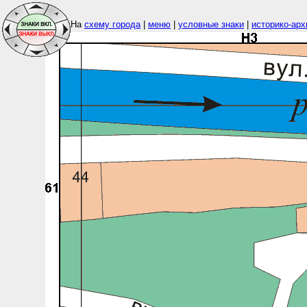
На
схему города
|
меню
|
условные знаки
|
историко-арх