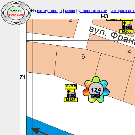
На
схему города
|
меню
|
условные знаки
|
историко-арх