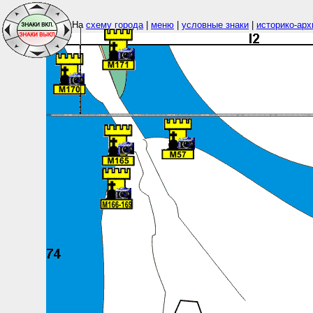
На
схему города
|
меню
|
условные знаки
|
историко-арх