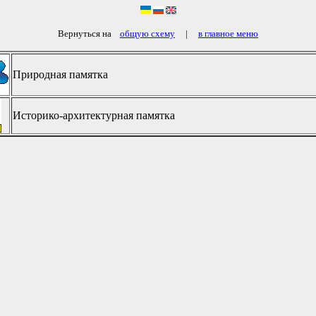
Вернуться на
общую схему
|
в главное меню
Природная памятка
Историко-архитектурная памятка