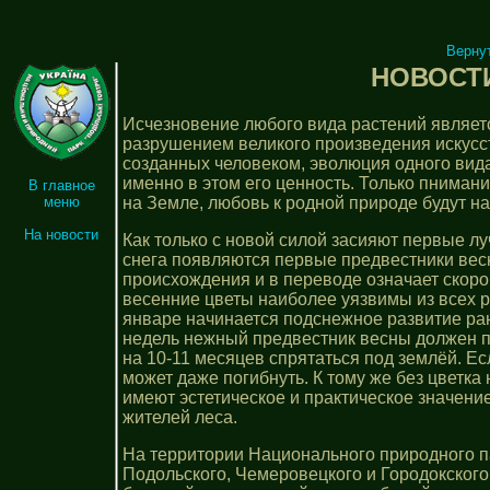
Верну
НОВОСТИ 
Исчезновение любого вида растений являетс
разрушением великого произведения искусств
созданных человеком, эволюция одного вида
именно в этом его ценность. Только пниман
В главное
на Земле, любовь к родной природе будут 
меню
На новости
Как только с новой силой засияют первые л
снега появляются первые предвестники вес
происхождения и в переводе означает скор
весенние цветы наиболее уязвимы из всех ра
январе начинается подснежное развитие ра
недель нежный предвестник весны должен пр
на 10-11 месяцев спрятаться под землёй. Ес
может даже погибнуть. К тому же без цвет
имеют эстетическое и практическое значени
жителей леса.
На территории Национального природного п
Подольского, Чемеровецкого и Городокского