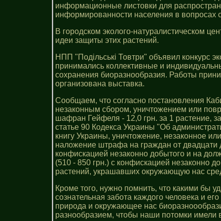
информационные листовки для распростране
информированности населения в вопросах 
В городском эколого-натуралистическом цен
идеи защиты этих растений.
НПП "Подільські Товтри" объявил конкурс э
принимались коллективные и индивидуальные
сохранения биоразнообразия. Работы принима
организована выставка.
Сообщаем, что согласно постановления Каб
незаконным сбором, уничтожением или повреж
шафран Гейфеля - 12,0 грн. за 1 растение, з
статье 90 Кодекса Украины "Об администра
книгу Украины, уничтожение, незаконное ил
наложение штрафа на граждан от двадцати д
конфискацией незаконно добытого и на дол
(510 - 850 грн.) с конфискацией незаконно д
растений, украшавших окружающую нас сред
Кроме того, нужно помнить, что какими бы у
сознательная забота каждого человека и ег
природа и окружающее нас биоразноообрази
разнообразием, чтобы наши потомки имели 