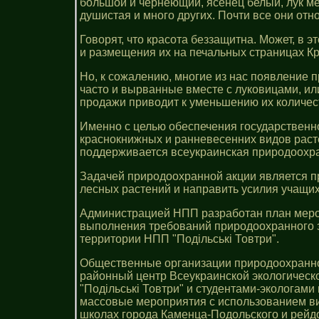
большой и чернеющий, ясенец белый, лук м
душистая и много других. Почти все они отн
Говорят, что красота беззащитна. Может, в
и размещения их на печальных страницах Кр
Но, к сожалению, многие из нас появление 
часто и вырванные вместе с луковицами, и
продажи приводит к уменьшению их количест
Именно с целью обеспечения государственн
краснокнижных и ранневесенних видов расте
поддерживается всеукраинская природоохра
Задачей природоохранной акции является 
лесных растений и направить усилия учащих
Администрацией НПП разработан план мероп
выполнения требований природоохранного з
территории НПП "Подільські Товтри".
Общественные организации природоохранно
районный центр Всеукраинской экологическ
"Подільські Товтри" и студентами-экологами
массовые мероприятия с использованием ви
школах города Каменца-Подольского и рейд