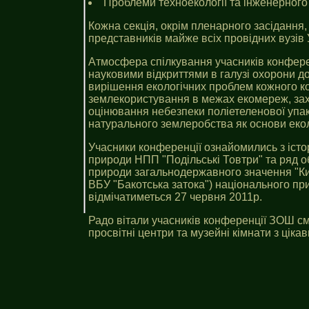
Проблеми техноекології та інженерного 
Кожна секція, окрім пленарного засідання,
представників майже всіх провідних вузів 
Атмосфера спілкування учасників конфере
науковими відкриттями в галузі охорони до
вирішення екологічних проблем кожного кон
землекористування в межах екомереж, зах
оцінювання небезпеки поліетеленової упак
натурального землеробства як основи екол
Учасники конференції ознайомились з істо
природи НПП "Подільські Товтри" та ряд об
природи загальнодержавного значення "Ки
ВБУ "Бакотська затока") національного при
відмічатиметься 27 червня 2011р.
Радо вітали учасників конференції ЗОШ см
просвітні центри та музейні кімнати з цік