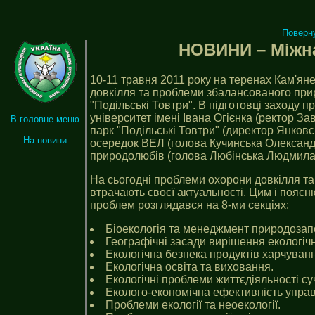
Поверн
НОВИНИ – Міжна
10-11 травня 2011 року на теренах Кам'я
довкілля та проблеми збалансованого пр
"Подільські Товтри". В підготовці заходу 
університет імені Івана Огієнка (ректор 
В головне меню
парк "Подільські Товтри" (директор Янко
На новини
осередок ВЕЛ (голова Кучинська Олександ
природолюбів (голова Любінська Людмила 
На сьогодні проблеми охорони довкілля та
втрачають своєї актуальності. Цим і пояс
проблем розглядався на 8-ми секціях:
Біоекологія та менеджмент природозап
Географічні засади вирішення екологіч
Екологічна безпека продуктів харчуван
Екологічна освіта та виховання.
Екологічні проблеми життєдіяльності су
Еколого-економічна ефективність управ
Проблеми екології та неоекології.