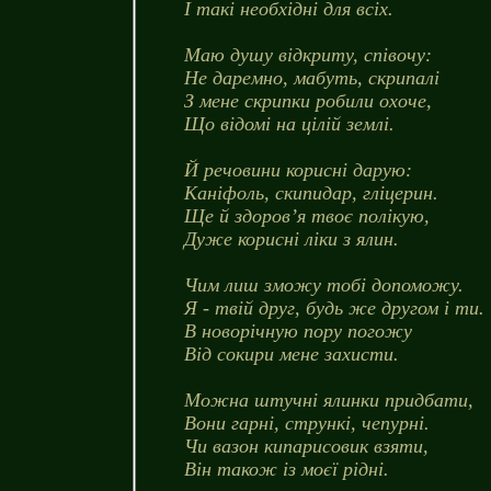
І такі необхідні для всіх.
Маю душу відкриту, співочу:
Не даремно, мабуть, скрипалі
З мене скрипки робили охоче,
Що відомі на цілій землі.
Й речовини корисні дарую:
Каніфоль, скипидар, гліцерин.
Ще й здоров’я твоє полікую,
Дуже корисні ліки з ялин.
Чим лиш зможу тобі допоможу.
Я - твій друг, будь же другом і ти.
В новорічную пору погожу
Від сокири мене захисти.
Можна штучні ялинки придбати,
Вони гарні, стрункі, чепурні.
Чи вазон кипарисовик взяти,
Він також із моєї рідні.