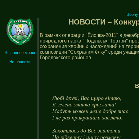
Верну
НОВОСТИ – Конкур
В рамках операции "Ёлочка-2011" в декаб
природного парка "Подільські Товтри" пр
сохранения хвойных насаждений на террит
композиции "Сохраним ёлку" среди учащи
В главное меню
Городокского районов.
На новости
В
Любі друзі, Вас щиро вітаю,
Я зелена ялинка крислата!
Мабуть кожен мене добре знає
І не раз прикрашали завзято.
Захотілось до Вас завітати
На відверту і щиру розмову: