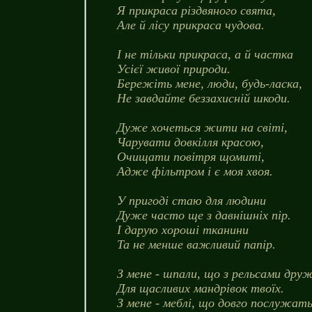
Я прикраса різдвяного свята,
Але й лісу прикраса чудова.
І не тільки прикраса, а й частка
Усієї живої природи.
Бережіть мене, люди, будь-ласка,
Не завдайте беззахисній шкоди.
Дуже хочеться жити на світі,
Чарувати довкілля красою,
Очищати повітря щомиті,
Адже фільтром і є моя хвоя.
У пригоді стаю для людини
Дуже часто ще з давнішніх пір.
І дарую хороші тканини
Та не менше важливий папір.
З мене - шпали, що з рельсами дру
Для щасливих мандрівок твоїх.
З мене - меблі, що довго послужать