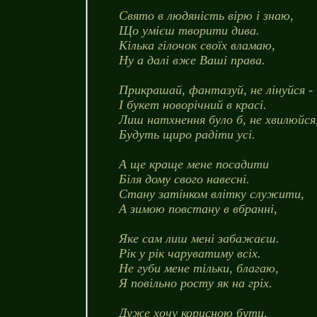
Свято в людяність вірю і знаю,
Що умієш творити дива.
Кілька гілочок своїх вламаю,
Ну а далі вже Ваші права.
Прикрашай, фантазуй, не лінуйся -
І букет новорічний в красі.
Лиш натхнення було б, не хвилюйся
Будуть щиро радіти усі.
А ще краще мене посадити
Біля дому свого навесні.
Стану затінком влітку служити,
А зимою повстану в вбранні,
Яке сам лиш мені забажаєш.
Рік у рік чаруватиму всіх.
Не губи мене тільки, благаю,
Я повільно росту як на гріх.
Дуже хочу корисною бути,