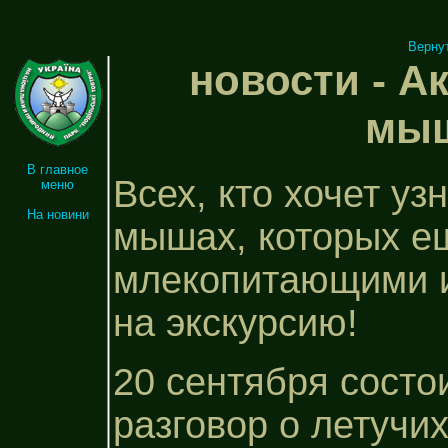
Верну
новости - А
мыш
В главное
Всех, кто хочет уз
меню
На новини
мышах, которых е
млекопитающими и
на экскурсию!
20 сентября состо
разговор о летучи