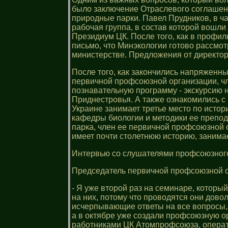
было заключение Отраслевого соглашен
природные парки. Павел Прудников, в ча
рабочая группа, в состав которой вошл
Президиум ЦК. После того, как в проф
письмо, что Минэкологии готово рассмот
министерстве. Предложения от директоро
После того, как закончились напряженн
первичной профсоюзной организации, ч
познавательную программу - экскурсию н
Приднестровья. А также ознакомились с
Украине занимает третье место по исто
кафедры биологии и методики ее препод
парка, член ее первичной профсоюзной 
имеет почти столетнюю историю, занимае
Интервью со слушателями профсоюзног
Председатель первичной профсоюзной о
- Я уже второй раз на семинаре, котор
на них, потому что проводятся они дово
исчерпывающие ответы на все вопросы, 
а в октябре уже создали профсоюзную о
работниками ЦК Атомпрофсоюза, операти