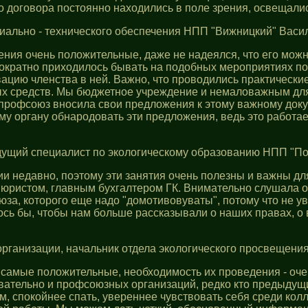
го договора постоянно находились в поле зрения, освещали
иально - технического обеспечения НПП "Вижницкий" Васи
ления очень положительные, даже не надеялся, что его мо
днократно приходилось бывать на подобных мероприятиях п
ацию членства в ней. Важно, что проводились практически
ых средств. Мы бюджетное учреждение и немаловажным для 
профсоюз вносила свои предложения к этому важному докум
 органу обнародовать эти предложения, ведь это работае
едущий специалист по экологическому образованию НПП "
ии недавно, поэтому эти занятия очень полезны и важны дл
 юристом, главным бухгалтером ГК. Внимательно слушала 
оюза, которого еще надо "домотивовуваты", потому что не у
лось бы, чтобы нам больше рассказывали о наших правах, 
рганизации, начальник отдела экологического просвещен
- самые положительные, необходимость их проведения - очев
вательно и профсоюзных организаций, редко кто предыдущ
м, спокойнее спать, увереннее чувствовать себя среди ко