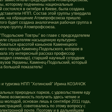
ны, которому подчинены национальные
 состоялся в октябре в Киеве, была создана
едставители НПП. Состав этой группы утвердила
ации, на обращение Атомпрофсоюза пришло
ого будет создана аналогичная рабочая группа в
абочую группу Атомпрофсоюза.
 "Подольские Товтры" во главе с председателем
жили слушателям насыщенную культурно-
юбоваться красотой каньонов Каменецкого
ого города Каменец-Подольского, которое в
чала эту интересный рассказ профессор
оходил семинар), старший научный сотрудник
 вузов Украины, Каменец-Подольский, который
ра большой показатель!
я и туризма НПП "Хотинский" Ирина КОЗАЧОК
альных природных парков, с удовольствием еду
Имею возможность получить здесь четкие и
ш молодой, основан лишь в сентябре 2011 года,
нистрацией, советовались по этому вопросу с
электронной почте. Поэтому и в дальнейшем