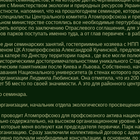
ия с Министерством экологии и природных ресурсов Украи
стности, напомнил, что на прошлогоднем семинаре, который
и специалисты Центрального комитета Атомпрофсоюза и пр
ильном министерстве состоялись все необходимые пертурб
реть вопрос по заключению Отраслевого соглашения, для эт
в парков поступать именно туда, а от глав первичек - в р
ые дни семинарских занятий, гостеприимные хозяева с НПП
леном ЦК Атомпрофсоюза Александрой Кучинской, предло
а катере по Днестру территории парка , где все могли пол
 историческими достопримечательностями уникального Стар
рическим памятникам после Киева и Львова. Собственно, на
авания Национального университета (в стенах которого пр
организации Людмила Любинская. Она отметила, что из 200
т 56 место по своей значимости. А это для районного цент
о семинара.
рганизации, начальник отдела экологического просвещени
ый проводит Атомпрофсоюз для профсоюзного актива национ
льно содержательно, на высоком организационном уровне. 
которые меня волнуют как председателя первички. Парк на
рганизацию. Сразу заключили коллективный договор с адми
вно получали необходимые консультации, в основном, по 