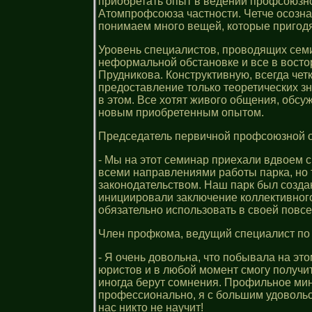
приобретать опыт в ведении профсоюзн
Атомпрофсоюза частности. Четче осозна
понимаем много вещей, которые пригодя
Уровень специалистов, проводящих сем
неформальной обстановке и все в восто
Прудникова. Конструктивную, всегда че
предоставление только теоретических зн
в этом. Все хотят живого общения, обсу
новым приобретенным опытом.
Председатель первичной профсоюзной о
- Мы на этот семинар приехали вдвоем 
всеми направлениями работы парка, но т
законодательством. Наш парк был созда
инициировали заключение коллективного
обязательно использовать в своей повс
Член профкома, ведущий специалист п
- Я очень довольна, что побывала на эт
юристов и в любой момент смогу получит
иногда берут сомнения. Профильное мини
профессионально, я с большим удовольс
нас никто не научит!