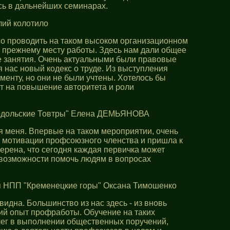
сь в дальнейших семинарах.
лий колотило
жно проводить на таком высоком организационном
о прежнему месту работы. Здесь нам дали общее
е занятия. Очень актуальными были правовые
нас новый кодекс о труде. Из выступления
енту, но они не были учтены. Хотелось бы
т на повышение авторитета и роли
Подольские Товтры" Елена ДЕМЬЯНОВА
я меня. Впервые на таком мероприятии, очень
о мотивации профсоюзного членства и пришла к
верена, что сегодня каждая первичка может
о возможности помочь людям в вопросах
ия НПП "Кременецкие горы" Оксана Тимошенко
идна. Большинство из нас здесь - из вновь
ий опыт профработы. Обучение на таких
ллег в выполнении общественных поручений,