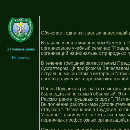
Обучение - одна из главных инвестиций
В начале июня в живописном Каменец-П
организовано учебный семинар "Правов
В главное меню
организаций национальных природных п
На новсти
В течение трех дней заместителем Пре
бухгалтером ЦК профсоюза Вячеславом 
актуальными, об этом в интервью "атом
просто получение теоретических знаний
Павел Прудников рассказал о мотиваци
были едва ли не самый объемный. Это -
Рассмотрение трудовых споров ". "Изме
Выполнение работниками дополнительны
отпусков ". "Изменения в трудовом зак
Украины" планирует осветить эти темы 
первичных профсоюзных организаций, 
Одним из важных вопросов, который во