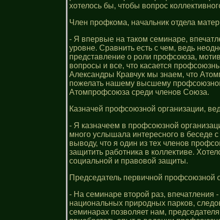
хотелось бы, чтобы вопрос коллективно
Член профкома, начальник отдела матер
- Я впервые на таком семинаре, впечат
уровне. Сравнить есть с чем, ведь нео
представление о роли профсоюза, мотив
вопросы и все, что касается профсоюзн
Александры Кравчук мы знаем, что Атом
пожелать нашему высшему профсоюзному
Атомпрофсоюза среди членов Союза.
Казначей профсоюзной организации, в
- Я казначеем в профсоюзной организац
много услышала интересного в беседе с
выводу, что я один из тех членов профс
защитить работника в коллективе. Хоте
социальной и правовой защиты.
Председатель первичной профсоюзной о
- На семинаре второй раз, впечатления 
национальных природных парков, следо
семинарах позволяет нам, председателя