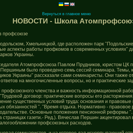
Вернуться в главное меню
НОВОСТИ - Школа Атомпрофсою
 в профсоюзе
одольском, Хмельницкой, где расположен парк "Подольски
ые аспекты работы профкомов в современных условиях" 
арков Украины.
дседателя Атомпрофсоюза Павлом Прудников, юристом ЦК 
Першиным было проведено семь сессий семинара. Темы, к
щиков Украины" рассказали сами семинаристы. Они также 
, ответов на многочисленные вопросы, но и практические з
и профсоюзного членства и важность информационной рабо
 "Трудовой договор: практические вопросы его расторжения
нение существенных условий труда: основания и правовые 
х обязанностей ". "Время отдыха. Нормативно - правовое
онодательстве. Основные положения пенсионной реформы ".
на страницах газети.- Ред.). Вячеслав Першин акцентирова
налогообложении профсоюзных расходов.
лновал семинаристов, и на которое дал исчерпывающий от