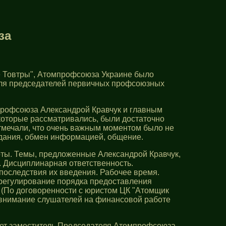
за
е Товтры", Атомпрофсоюза Украине было
для председателей первичных профсоюзных
профсоюза Александрой Кравчук и главным
оторые рассматривались, были достаточно
отмечали, что очень важным моментом было не
адания, обмен информацией, общение.
ты. Темы, предложенные Александрой Кравчук,
. Дисциплинарная ответственность.
последствия их введения. Рабочее время.
 регулирование порядка предоставления
 (По договоренности с юристом ЦК "Атомщик
л внимание слушателей на финансовой работе
вет заместитель Председателя Атомпрофсоюза,