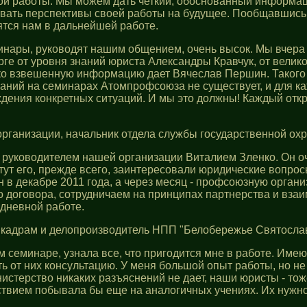
ой работы. Мы можем дать четкий, обоснованный информац
вать перспективы своей работы на будущее. Пообщавшись 
тся нам в дальнейшей работе.
инары, руководят нашим общением, очень высок. Мы вчера
рге от уровня знаний юриста Александры Кравчук, от вели
тко взвешенную информацию дает Вячеслав Першин. Такого п
аний на семинарах Атомпрофсоюза не существует, и для каж
ждения конкретных ситуаций. И мы это должны! Каждый откр
рганизации, начальник отдела службы государственной 
с руководителем нашей организации Виталием Зленко. Он о
ут его, прежде всего, заинтересовали юридические вопросы
н в декабре 2011 года, а через месяц - профсоюзную орга
 договора, сотрудничаем на принципах партнерства и вза
едневной работе.
о кадрам и делопроизводитель НПП "Белобережье Святосл
ом семинаре, узнала все, что пригодится мне в работе. И
ь от них консультацию. У меня большой опыт работы, но не
стерство никаких разъяснений не дает, наши юристы - тоже
твием побывала бы еще на аналогичных учениях. Их нужно 