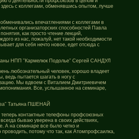
ию о деятельности профсоюзов в целом и
здесь с коллегами, обменявшись опытом, лучше
 обменивались впечатлениями с коллегами в
колепных организаторских способностей Павла
онятия, как просто чтение лекций,
дого из нас, пожалуй, нет такой необходимости
ывает для себя нечто новое, едет отсюда с
охраны НПП "Кармелюк Подолье" Сергей САНДУЛ
чень любознательный человек, хорошо владеет
, ведь пытается шагать в ногу с
низацию. Мы вдвоем с Виталием Дмитриевичем
имопонимания. Все, услышанное на семинаре,
ава" Татьяна ПШЕНАЙ
мею теперь контактные телефоны профсоюзных
 всегда бываю уверена в своих действиях,
. А на семинаре все было четко и
проводить, потому что так, как Атомпрофсаилка,