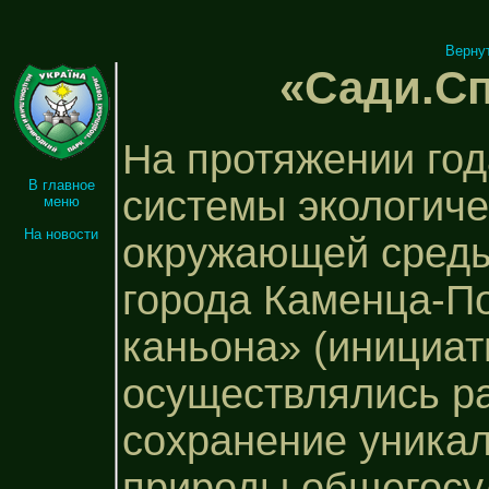
Верну
«Сади.Сп
На протяжении год
В главное
системы экологиче
меню
На новости
окружающей среды
города Каменца-П
каньона» (инициа
осуществлялись р
сохранение уникал
природы общегосу