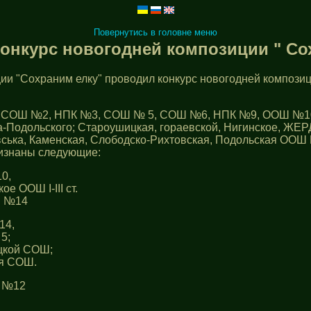
Повернутись в головне меню
онкурс новогодней композиции " Сох
ии "Сохраним елку" проводил конкурс новогодней композиц
 1, СОШ №2, НПК №3, СОШ № 5, СОШ №6, НПК №9, ООШ №1
-Подольского; Староушицкая, гораевской, Нигинское, ЖЕР
ська, Каменская, Слободско-Рихтовская, Подольская ООШ 
ризнаны следующие:
10,
ООШ I-III ст.
 №14
14,
5;
кой СОШ;
 СОШ.
т. №12