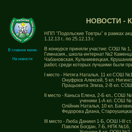
НОВОСТИ - К
НПП "Подольские Товтры" в рамках акц
1.12.13 г.. по 25.12.13 г.
В конкурсе приняли участие: СОШ №
В главное меню
Гимназия., школа-интернат №2 Каменца
На новости
Чабановская, Кульчиевецкая, Крушанив
работ, среди которых лучшими были п
I место - Нетяга Наталья, 11 кл СОШ №
Онуфрієв Алексей, 5 кл. Нигинское 
Працьовита Элиза, 2-В кл. СОШ
II место - Каньса Елена, 2-Б кл., СОШ №
ученики 1-А кл. СОШ № 
Олійник Наталья, 10 кл. Баговиц
Федорова Диана, Староушицкая
III место - Люба Даниил 1-Б, ООШ I-III с
Павлюк Богдан, 7-Б, НПК №16,
Ученики 6 кл. ООШ №2,