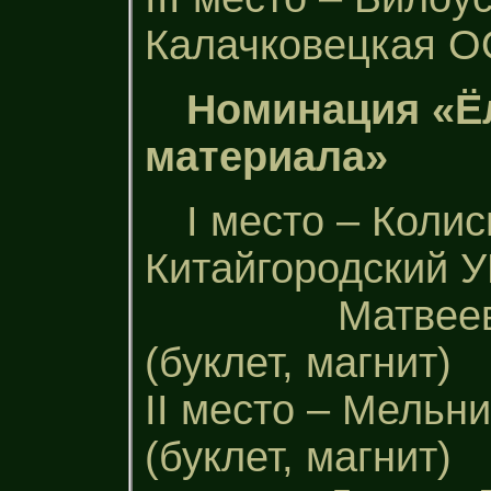
Калачковецкая ООШ
Номинация «Ё
материала»
І место – Колис
Китайгородский УВ
Матвеева Да
(буклет, магнит)
ІІ место – Мель
(буклет, магнит)