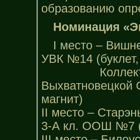
образованию опр
Номинация «Э
І место – Вишн
УВК №14 (буклет,
Коллективная
Выхватновецкой ОО
магнит)
ІІ место – Старэ
3-А кл. ООШ №7 (
ІІІ место – Билоу