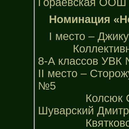
Гораевская ООШ І-
Номинация «Н
І место – Джи
Коллективная 
8-А классов УВК 
ІІ место – Сторо
№5
Колсюк Серге
Шуварский Дмит
Квятковская 