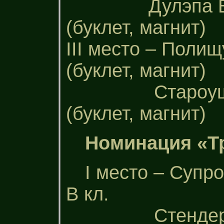
Дулэпа Викто
(буклет, магнит)
ІІІ место – Поли
(буклет, магнит)
Староушицкая
(буклет, магнит)
Номинация «Т
І место – Супр
В кл.
Стендера Ни