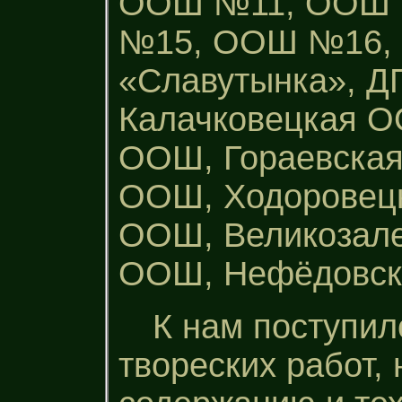
ООШ №11, ООШ 
№15, ООШ №16, 
«Славутынка», 
Калачковецкая О
ООШ, Гораевска
ООШ, Ходоровец
ООШ, Великозал
ООШ, Нефёдовс
К нам поступил
твореских работ,