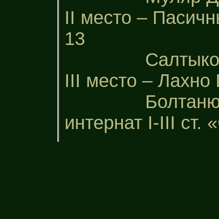
ІІ место – Пасич
13
Салтыкова М
ІІІ место – Лахн
Болтанюк Але
интернат І-ІІІ ст