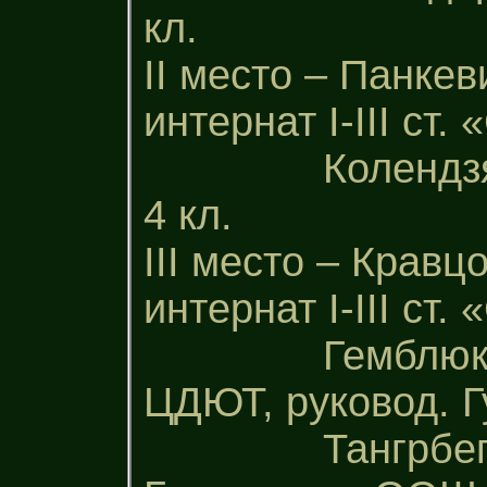
кл.
ІІ место – Панке
интернат І-ІІІ ст
Колендзян В
4 кл.
ІІІ место – Крав
интернат І-ІІІ ст
Гемблюк Анна
ЦДЮТ, руковод. Г
Тангрбегано