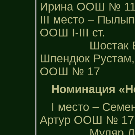
Ирина ООШ № 1
ІІІ место – Пылы
ООШ І-ІІІ ст.
Шостак Валер
Шпендюк Рустам, 
ООШ № 17
Номинация «Н
І место – Семе
Артур ООШ № 17
Муляр Дании