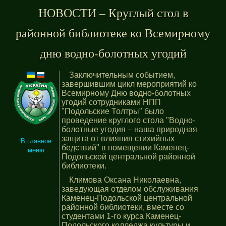
НОВОСТИ – Круглый стол в
районной библиотеке ко Всемирному
дню водно-болотных угодий
Заключительным событием,
завершившим цикл мероприятий ко
Всемирному Дню водно-болотных
угодий сотрудниками НПП
"Подольские Толтры" было
проведение круглого стола "Водно-
болотные угодия – наша природная
защита от влияния стихийных
В главное
бедствий" в помещении Каменец-
меню
Подольской центральной районной
библиотеки.
Климова Оксана Николаевна,
заведующая отделом обслуживания
Каменец-Подольской центральной
районной библиотеки, вместе со
студентами 1-го курса Каменец-
Подольского колледжа культуры и