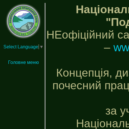
Націонал
"По
НЕофіційний са
–
ww
Select Language
▼
Головне меню
Концепція, ди
почесний прац
за у
Національ