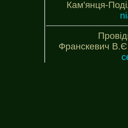
Кам'янця-Поді
n
Провід
Франскевич В.Є
c