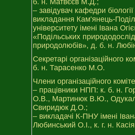
б. н. Матвєєв М.Д.;
– завідувач кафедри біології 
викладання Кам'янець-Поділ
університету імені Івана Огі
«Подільських природодослід
природолюбів», д. б. н. Любі
Секретарі організаційного ком
б. н. Тарасенко М.О.
Члени організаційного коміте
– працівники НПП: к. б. н. Го
О.В., Мартинюк В.Ю., Одукал
Свиридюк Д.О.;
– викладачі К-ПНУ імені Івана 
Любинський О.І., к. г. н. Касі