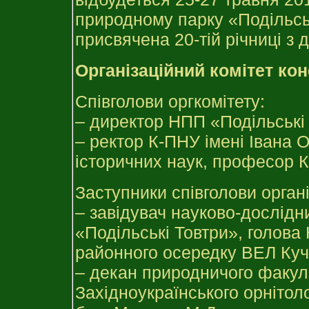
природному парку «Подільськ
присвячена 20-тій річниці з 
Організаційний комітет кон
Співголови оргкомітету:
– директор НПП «Подільські 
– ректор К-ПНУ імені Івана О
історичних наук, професор 
Заступники співголови органі
– завідувач науково-дослід
«Подільські Товтри», голова
районного осередку ВЕЛ Куч
– декан природничого факул
Західноукраїнського орнітоло