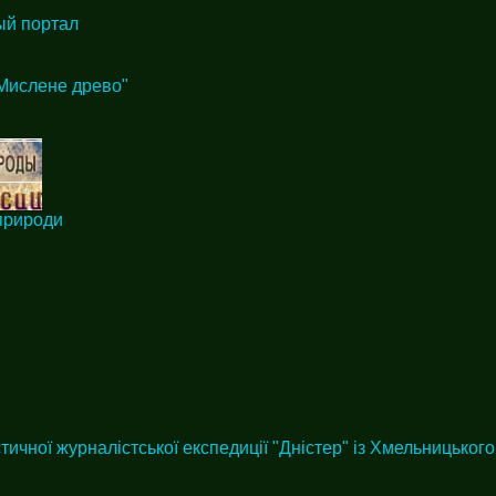
ый портал
"Мислене древо"
природи
тичної журналістської експедиції "Дністер" із Хмельницького