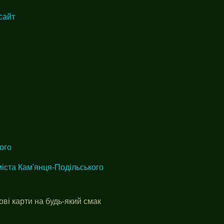
сайт
ого
іста Кам'янця-Подільського
і карти на будь-який смак