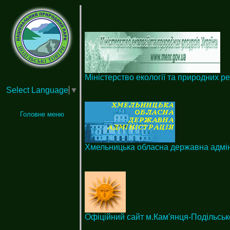
Міністерство екології та природних ре
Select Language
▼
Головне меню
Хмельницька обласна державна адмін
Офіційний сайт м.Кам'янця-Подільськ