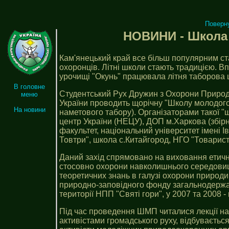
Поверн
НОВИНИ - Школа
Кам'янецький край все більш популярним ста
охоронців. Літні школи стають традицією. Вп
урочищі "Окунь" працювала літня таборова
В головне
Студентський Рух Дружин з Охорони Природи
меню
України проводить щорічну "Школу молодого
На новини
наметового табору). Організаторами такої "ш
центр України (НЕЦУ), ДОП м.Харкова (збір
факультет, національний університет імені І
Товтри", школа с.Китайгород, НГО "Товарис
Даний захід спрямовано на виховання етичн
стосовно охорони навколишнього середовищ
теоретичних знань в галузі охорони природи.
природно-заповідного фонду загальнодержа
території НПП "Святі гори", у 2007 та 2008 -
Під час проведення ШМП читалися лекції на
активістами громадського руху, відбуваєтьс