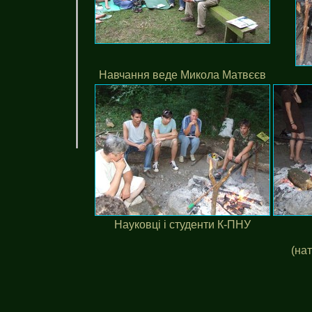
Навчання веде Микола Матвєєв
Науковці і студенти К-ПНУ
(на