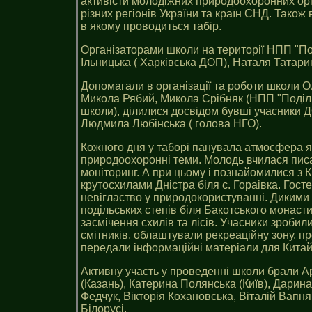
активісти молодіжних природоохоронних орг
різних регіонів України та країн СНД. Так
в якому проводиться табір.
Організаторами школи на території НПП "По
Ільницька ( Харківська ДОП), Наталя Татари
Допомагали в організації та роботи школи 
Микола Рябий, Микола Срібняк (НПП "Поділь
школи), ділилися досвідом бувші учасники 
Людмила Любінська ( голова НГО).
Кожного дня у таборі панувала атмосфера як
природоохоронні теми. Молодь вчилася писат
моніторинг. А при цьому і познайомилися з
крутосхилами Дністра біля с. Гораівка. Гост
невігластво у природокористуванні. Дикими
подільських степів біля Бакотського монастир
засмічення схилів та лісів. Учасники зробил
смітників, облаштували рекреаційну зону, пр
передали інформаційні матеріали для Китай
Активну участь у проведенні школи брали Ар
(Казань), Катерина Полянська (Київ), Дарин
Федчук, Вікторія Кохановська, Віталій Вапня
Білорусі.