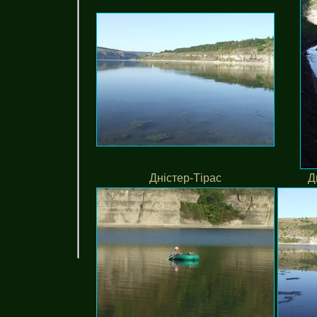
Дністер-Тірас
Д