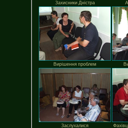
Захисники Дністра
А
Вирішення проблем
Ви
Заслухалися
Фахівц