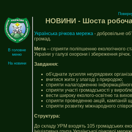
Поверн
НОВИНИ - Шоста робоча з
Українська річкова мережа
- добровільне об
громад.
Мета
– сприяти поліпшенню екологічного стан
В головне
України у галузі охорони і збереження річок.
меню
На новини
Завдання:
об'єднати зусилля неурядових організ
вчитися жити у злагоді з природою;
сприяти налагодженню інформаційного
сприяти участі громадськості у вироблен
вести широку еколого-освітню та вихов
сприяти проведенню акцій, кампаній що
сприяти розвитку міжнародного співро
Cтруктура:
До складу УРМ входять 105 громадських екол
Ініціативна група Української річкової мереж