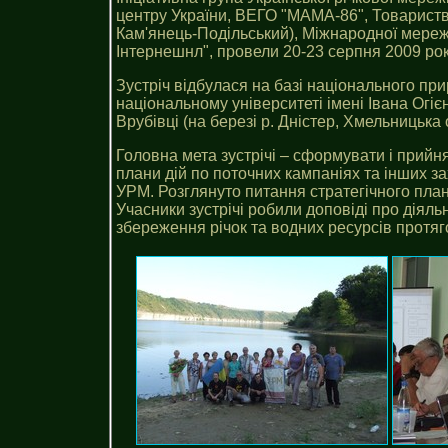
центру України, ВЕГО "МАМА-86", Товариств
Кам'янець-Подільський), Міжнародної мере
Інтернешнл", провели 20-23 серпня 2009 ро
Зустріч відбулася на базі національного пр
національному університеті імені Івана Огіє
Врубівці (на березі р. Дністер, Хмельницька о
Головна мета зустрічі – сформувати і прийня
плани дій по поточних кампаніях та інших з
УРМ. Розглянуто питання стратегічного план
Учасники зустрічі робили доповіді про діяльні
збереження річок та водних ресурсів протяг