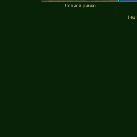
Ловися рибко
(на