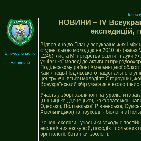
Поверн
НОВИНИ – ІV Всеукраї
експедицій, 
Відповідно до Плану всеукраїнських і між
студентською молоддю на 2010 рік (наказ Мі
В головне меню
1246), листа Міністерства освіти і науки У
учнівської молоді до активної природоохор
На новини
Подільському районі Хмельницької області 
Кам’янець-Подільського національного уніве
центру учнівської молоді та Староушицької 
Всеукраїнський збір учасників екологічних 
Участь у зборі взяли юні натуралісти із за
(Вінницької, Донецької, Закарпатської, Запо
Одеської, Полтавської, Рівненської, Сумсько
Хмельницької) та науковці - біологи з Поль
Всі юні екологи - учасники заходу є пості
екологічних екскурсій, походів і польових 
орнітології, ботаніки, зоології.