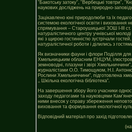
"Бакотську затоку", "Вербецькі товтри", "
наукових досліджень на природно-заповідн
Зацікавлено юні природолюби та їх педаго
системою екологічної освіти і виховання не
спрямування – Староушицької ЗОШ І-ІІІ ст.
натуралістичного центру учнівської молоді 
які з щирою гостинністю зустрічали гостей
натуралістичної роботи і ділились з гостям
Як визначники фауни і флори Поділля для 
Хмельницьким обласним ЕНЦУМ, ілюстровані
земноводні, плазуни і звірі Хмельниччини
журналістами О.О. Тимощуком, Н.І. Антоню
Рослини Хмельниччини”, підготовлена хмел
,, Шкільна екологічна бібліотека”.
На завершення збору його учасники одност
заходу педагогами та науковцями Кам’янеч
ними внесок у справу збереження неповторн
виховання та формування екологічної куль
Відповідний матеріал про захід підготовле
(на