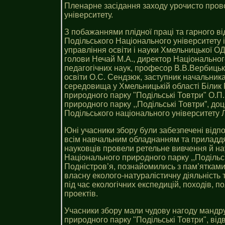
Пленарне засідання заходу урочисто прово
університету.
З побажаннями плідної праці та гарного ві
Подільського Національного університету і
управління освіти і науки Хмельницької ОД
голови Нечай М.А., директор Національного
педагогічних наук, професор В.В.Вербицьк
освіти О.С. Сендзюк, заступник начальни
середовища у Хмельницькій області Білик Р
природного парку "Подільські Товтри" О.П
природного парку ,,Подільські Товтри”, до
Подільського національного університету
Юні учасники збору були забезпечені від
всім навчальним обладнанням та приладдям
науковців провели ретельне вивчення й на
Національного природного парку ,,Подільс
Подністров’я, познайомились з пам’ятками 
власну еколого-натуралістичну діяльність
під час екологічних експедицій, походів, п
проектів.
Учасники збору мали чудову нагоду мандр
природного парку "Подільські Товтри", від