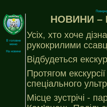
Поверн
НОВИНИ – Н
Усіх, хто хоче діз
В головне
рукокрилими ссавц
меню
На новини
Відбудеться екскур
Протягом екскурсії
спеціального ультр
Місце зустрічі - п