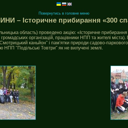
Повернутись в головне меню
ИНИ – Історичне прибирання «300 сп
ьницька область) проведено акцію: «Історичне прибирання «
ни громадських організацій, працівники НПП та жителі міста)
мотрицький каньйон" і пам'ятки природи садово-паркового
ію НПП "Подільські Товтри" як не вилучені землі.