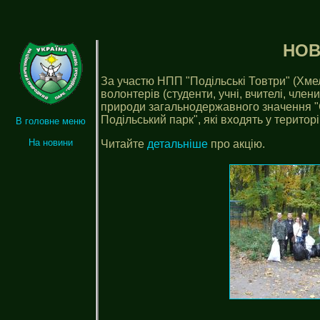
НОВ
За участю НПП "Подільські Товтри" (Хмел
волонтерів (студенти, учні, вчителі, чле
природи загальнодержавного значення "С
Подільський парк", які входять у територ
В головне меню
На новини
Читайте
детальніше
про акцію.