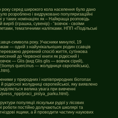
го року серед широкого кола населення було дано
Було розроблено і видруковано популяризаційні
і у таких номінаціях як – Найкраща розповідь
иріб (іграшка, сувенір) - "вовчок - своїми
клетами, тематичними наліпками. НПП «Подільські
савця-символа року. Учасники минулої, 19
чкам — одній з найунікальніших родин ссавців
, переважно деревний спосіб життя, сутінкова
несений до Червоної книги як рідкісний і
вчок — Glis (вид Glis glis — вовчок сірий),
 Eliomys quercinus — жолудниця європейська),
.htm).
реними у природних і напівприродних біотопах
 й рідкісної жолудниці європейської, яку виявлено
риділяється велика увага при вивченні
s/press_npp/praci_pislya_parku.html).
руктури популяції ліскульки рудої у лісових
ої роботи постійно долучаються школярі та
гніздові ящики, а й проводити частину наукових