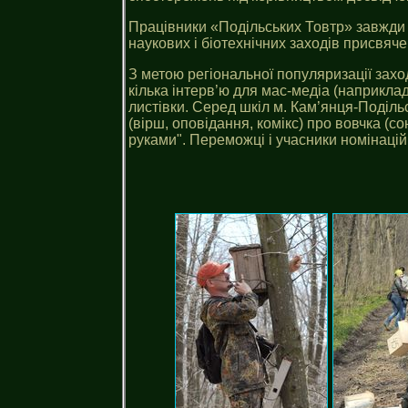
Працівники «Подільських Товтр» завжди п
наукових і біотехнічних заходів присвяче
З метою регіональної популяризації зах
кілька інтерв’ю для мас-медіа (наприкла
листівки. Серед шкіл м. Кам’янця-Поділь
(вірш, оповідання, комікс) про вовчка (
руками". Переможці і учасники номінаці