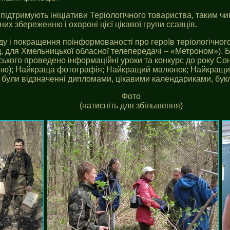
ідтримують ініціативи Теріологічного товариства, таким чи
них збереженню і охороні цієї цікавої групи ссавців.
оду і покращення поінформованості про героїв теріологічно
д, для Хмельницької обласної телепередачі – «Метроном»). 
ського проведено інформаційні уроки та конкурс до року Сон
соню); Найкраща фотографія; Найкращий малюнок; Найкращий в
й були відзначенні дипломами, цікавими календариками, бук
Фото
(натисніть для збільшення)