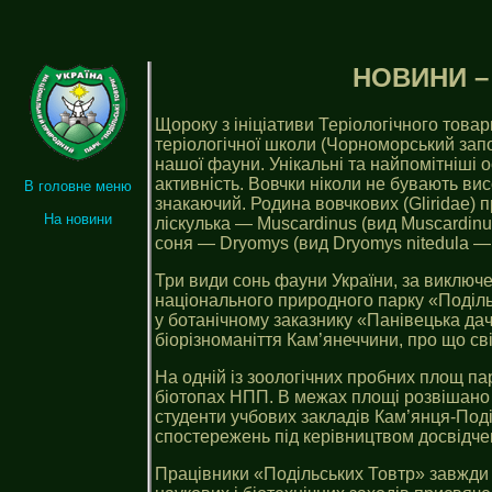
НОВИНИ – 
Щороку з ініціативи Теріологічного товар
теріологічної школи (Чорноморський запо
нашої фауни. Унікальні та найпомітніші о
активність. Вовчки ніколи не бувають вис
В головне меню
знакаючий. Родина вовчкових (Gliridae) п
На новини
ліскулька — Muscardinus (вид Muscardinu
соня — Dryomys (вид Dryomys nitedula — 
Три види сонь фауни України, за виключ
національного природного парку «Подільсь
у ботанічному заказнику «Панівецька дач
біорізноманіття Кам’янеччини, про що сві
На одній із зоологічних пробних площ пар
біотопах НПП. В межах площі розвішано б
студенти учбових закладів Кам’янця-Поді
спостережень під керівництвом досвідче
Працівники «Подільських Товтр» завжди п