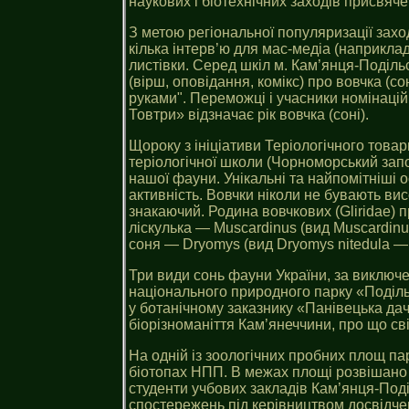
наукових і біотехнічних заходів присвяче
З метою регіональної популяризації зах
кілька інтерв’ю для мас-медіа (наприкла
листівки. Серед шкіл м. Кам’янця-Поділь
(вірш, оповідання, комікс) про вовчка (
руками". Переможці і учасники номінаці
Товтри» відзначає рік вовчка (соні).
Щороку з ініціативи Теріологічного товар
теріологічної школи (Чорноморський запо
нашої фауни. Унікальні та найпомітніші о
активність. Вовчки ніколи не бувають вис
знакаючий. Родина вовчкових (Gliridae) п
ліскулька — Muscardinus (вид Muscardinu
соня — Dryomys (вид Dryomys nitedula — сон
Три види сонь фауни України, за виключ
національного природного парку «Подільсь
у ботанічному заказнику «Панівецька дач
біорізноманіття Кам’янеччини, про що свідч
На одній із зоологічних пробних площ пар
біотопах НПП. В межах площі розвішано б
студенти учбових закладів Кам’янця-Поді
спостережень під керівництвом досвідче