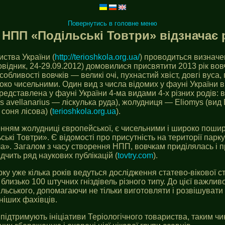
Повернутись в головне меню
НПП «Подільські Товтри» відзначає рі
иства України (
http://terioshkola.org.ua/
) проводиться визначе
відник, 24-29.09.2012) домовилися присвятити 2013 рік вов
собливості вовчків — великі очі, пухнастий хвіст, довгі вуса
око чисельними. Один вид з числа відомих у фауні України в
редставлена у фауні України 4-ма видами 4-х різних родів: во
s avellanarius — ліскулька руда), жолудниця — Eliomys (вид
соня лісова) (
terioshkola.org.ua
).
енням жолудниці європейської, є чисельними і широко поши
кі Товтри». Є відомості про присутність на території парку
а». Загалом з часу створення НПП, вовчкам приділялась і п
дчить ряд наукових публікацій (
tovtry.com
).
ку уже кілька років ведуться дослідження статево-вікової ст
лизько 100 штучних гніздівель різного типу. До цієї важлив
льського, допомагаючи не тільки виготовляти і розвішувати 
ніших фахівців.
ідтримують ініціативи Теріологічного товариства, таким чи