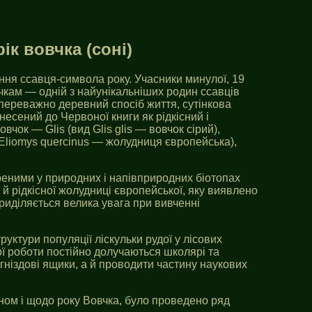
к вовчка (соні)
ння ссавця-символа року. Учасники минулої, 19
чкам — одній з найунікальніших родин ссавців
, переважно деревний спосіб життя, сутінкова
несений до Червоної книги як рідкісний і
вчок — Glis (вид Glis glis — вовчок сірий),
 Eliomys quercinus — жолудниця європейська),
реними у природних і напівприродних біотопах
 й рідкісної жолудниці європейської, яку виявлено
риділяється велика увага при вивченні
руктури популяції ліскульки рудої у лісових
ої роботи постійно долучаються школярі та
гніздові ящики, а й проводити частину наукових
ном і щодо року Вовчка, було проведено ряд