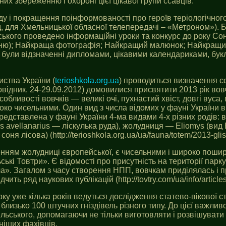
них збереженню і охороні цієї цікавої групи ссавців.
оду і покращення поінформованості про героїв теріологічно
д, для Хмельницької обласної телепередачі – «Метроном»). 
ського проведено інформаційні уроки та конкурс до року Сон
соню); Найкраща фотографія; Найкращий малюнок; Найкращий в
й були відзначенні дипломами, цікавими календариками, бу
иства України (
terioshkola.org.ua
) проводиться визначення с
відник, 24-29.09.2012) домовилися присвятити 2013 рік вов
собливості вовчків — великі очі, пухнастий хвіст, довгі вуса
око чисельними. Один вид з числа відомих у фауні України в
редставлена у фауні України 4-ма видами 4-х різних родів: во
s avellanarius — ліскулька руда), жолудниця — Eliomys (вид
я лісова) (http://terioshkola.org.ua/ua/fauna/totem/2013-glis
енням жолудниці європейської, є чисельними і широко поши
кі Товтри». Є відомості про присутність на території парку
а». Загалом з часу створення НПП, вовчкам приділялась і п
ить ряд наукових публікацій (http://tovtry.com/ua/info/article
ку уже кілька років ведуться дослідження статево-вікової ст
лизько 100 штучних гніздівель різного типу. До цієї важлив
льського, допомагаючи не тільки виготовляти і розвішувати 
ніших фахівців.