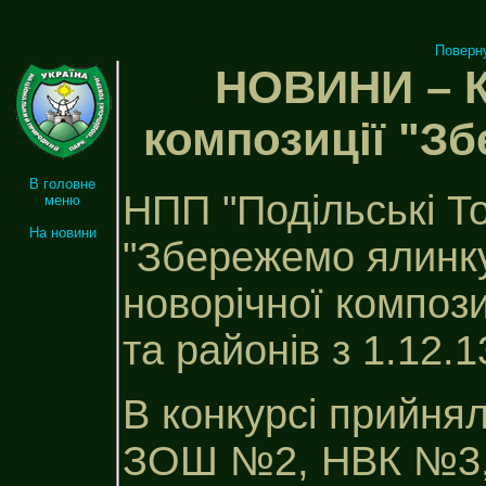
Поверн
НОВИНИ – К
композиції "З
В головне
НПП "Подільські То
меню
На новини
"Збережемо ялинку
новорічної компози
та районів з 1.12.1
В конкурсі прийня
ЗОШ №2, НВК №3