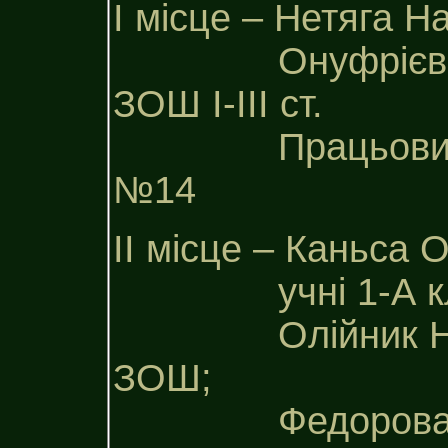
І місце – Нетяга 
Онуфрієв Олекс
ЗОШ І-ІІІ ст.
Працьовита Ел
№14
ІІ місце – Каньса
учні 1-А кл.
Олійник Наталя
ЗОШ;
Федорова Діа