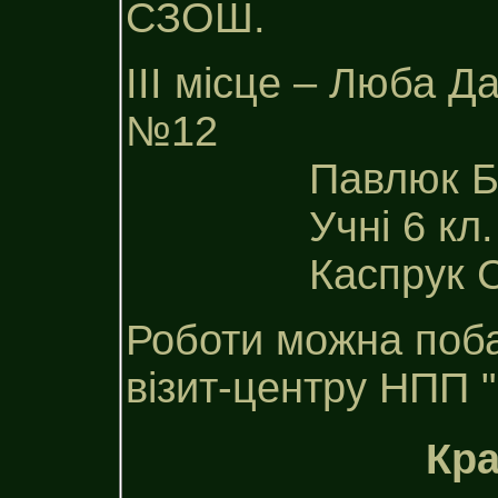
СЗОШ.
ІІІ місце – Люба Да
№12
Павлюк Богдан
Учні 6 кл. 
Каспрук Солом
Роботи можна поба
візит-центру НПП "
Кра