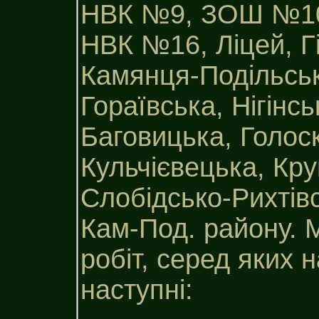
НВК №9, ЗОШ №1
НВК №16, Ліцей, Г
Камянця-Подільськ
Гораївська, Нігінс
Баговицька, Голоск
Кульчієвецька, Кру
Слобідсько-Рихтів
Кам-Под. району. 
робіт, серед яких
наступні: