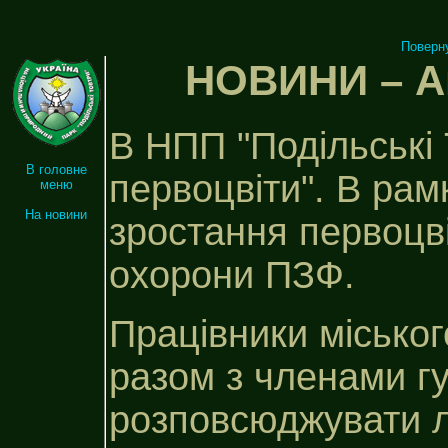
Поверн
НОВИНИ – Ак
В НПП "Подільські 
В головне
первоцвіти". В рам
меню
На новини
зростання первоцв
охорони ПЗФ.
Працівники міськог
разом з членами гу
розповсюджувати л