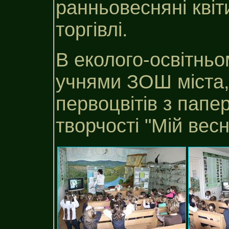
ранньовесняні квіт
торгівлі.
В еколого-освітньо
учнями ЗОШ міста,
первоцвітів з папе
творчості "Мій весн