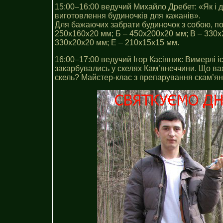
15:00–16:00 ведучий Михайло Дребет: «Як і д
виготовлення будиночків для кажанів».
Для бажаючих забрати будиночок з собою, пот
250х160х20 мм; Б – 450х200х20 мм; В – 330х
330х20х20 мм; Е – 210х15х15 мм.
16:00–17:00 ведучий Ігор Касіяник: Вимерлі і
закарбувались у скелях Кам’янеччини. Що важ
скель? Майстер-клас з препарування скам’ян