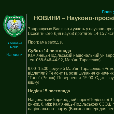
Поверн
НОВИНИ – Науково-просвіт
Запрошуємо Вас взяти участь у науково-прос
Всесвітнього Дня науки) протягом 14-15 лист
Програма заходів.
В головне
меню
Субота 14 листопада
На новини
Кам’янець-Подільський національний універси
тел. 068-646-44-92, Мар’ян Тарасенко).
9:00–15:00 ведучий Мар’ян Тарасенко: «Ремо
відлетіли? Ремонт та розвішування синичників
"Тано" (Ринок). Повернення: 15.00. Одяг - зру
юшку!
Неділя 15 листопада
Національний природний парк «Подільські То
ринок, 6, між Кам’янець-Подільською СЗОШ №
національного парку. (Бажана попередня реєс