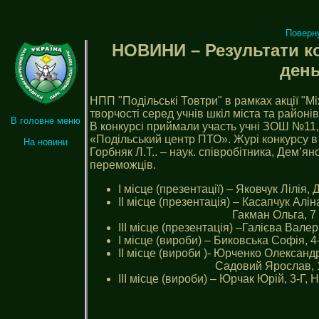
Поверн
НОВИНИ – Результати ко
день
НПП "Подільські Товтри" в рамках акції "М
творчості серед учнів шкіл міста та районів
В головне меню
В конкурсі приймали участь учні ЗОШ 
«Подільський центр ПТО». Журі конкурсу в с
На новини
Горбняк Л.Т.. – наук. співробітника, Дем’ян
переможців.
І місце (презентації) – Яковчук Лілі
ІІ місце (презентація) – Касапчук Алі
Гакман Ольга, 7 кл. Го
ІІІ місце (презентація) –Галієва Вале
І місце (вироби) – Биковська Софія, 
ІІ місце (вироби )- Юрченко Олександ
Садовий Ярослав, 1-Б,
ІІІ місце (вироби) – Юрчак Юрій, 3-Г,