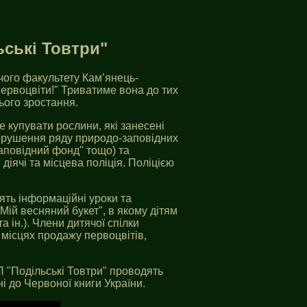
ські Товтри"
чого факультету Кам’янець-
первоцвіти!" Триватиме вона до тих
нього зростання.
е купувати рослини, які занесені
 порушення ряду природо-заповідних
заповідний фонд" тощо) та
діячі та місцева поліція. Поліцією
ять інформаційні уроки та
Мій весняний букет", в якому дітям
а ін.). Члени дитячої спілки
 місцях продажу первоцвітів,
 "Подільські Товтри" проводять
і до Червоної книги України.