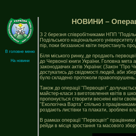
НОВИНИ – Операці
З 2 березня співробітниками НПП "Поділь
Подільського національного університету 
пір, поки беззахисні квіти перестануть про
В головне меню
Біля міського ринку, де продають первоцві
На новини
до Червоної книги України. Головна мета 
законодавчих актів України: (Закон "Про 
достукатись до свідомості людей, аби збер
було складено протоколи правопорушень.
Також до операції "Первоцвіт" долучається
майстер-класи з виготовлення квітів в шко
пропонується створити весняні квіти своїми
"Екологічна Варта" спільно з працівникам
роздають листівки та плакати, зроблені в
В рамках операції "Первоцвіт" працівник
рейди в місця зростання та масового збор