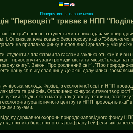
Повернутись в головне меню
я "Первоцвіт" триває в НПП "Поділь
ські Товтри" спільно з студентами та викладачами природни
ім. І. Огієнка започатковано безстрокову акцію "Збережемо 
давати на прилавках ринку, відповідно і зривати у місцях їх
ти, студенти з плакатами та гаслами закликають кам’янчан н
акції – привернути увагу громади міста та міської влади на
Червону книгу", Закон "Про рослинний світ", "Про природно-
егти нашу спільну спадщину. До акції долучились громадські 
 учнівська молодь. Фахівці з екологічної освіти НПП провод
лах міста та районів. Оголошено конкурс дитячої творчості "
 руками з будь-якого матеріалу (паперу, тканини, пластику т
и еколого-натуралістичного центру та НПП проводять акції в
ласними руками.
и відділу державної охорони природо-заповідного фонду НПП
у підсніжника білосніжного та шафрану Гейфеля, які занесен